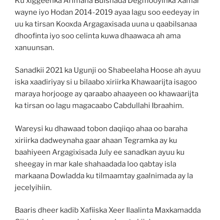
Ku xiggeenka Arimaha Bulshada Degmooyinka Xamar
wayne iyo Hodan 2014-2019 ayaa lagu soo eedeyay in
uu ka tirsan Kooxda Argagaxisada uuna u qaabilsanaa
dhoofinta iyo soo celinta kuwa dhaawaca ah ama
xanuunsan.
Sanadkii 2021 ka Ugunji oo Shabeelaha Hoose ah ayuu
iska xaadiriyay si u bilaabo xiriirka Khawaarijta isagoo
maraya horjooge ay qaraabo ahaayeen oo khawaarijta
ka tirsan oo lagu magacaabo Cabdullahi Ibraahim.
Wareysi ku dhawaad tobon daqiiqo ahaa oo baraha
xiriirka dadweynaha gaar ahaan Tegramka ay ku
baahiyeen Argagixisada July ee sanadkan ayuu ku
sheegay in mar kale shahaadada loo qabtay isla
markaana Dowladda ku tilmaamtay gaalnimada ay la
jecelyihiin.
Baaris dheer kadib Xafiiska Xeer Ilaalinta Maxkamadda