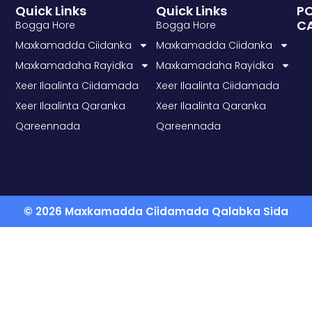
Quick Links
Quick Links
P
C
Bogga Hore
Bogga Hore
Maxkamadda Ciidanka
Maxkamadda Ciidanka
Maxkamadaha Rayidka
Maxkamadaha Rayidka
Xeer Ilaalinta Ciidamada
Xeer Ilaalinta Ciidamada
Xeer Ilaalinta Qaranka
Xeer Ilaalinta Qaranka
Qareennada
Qareennada
© 2026 Maxkamadda Ciidamada Qalabka Sida