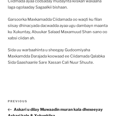
Ciidmada ayaa codsaday mudaynta kiiskan waxaana
laga ogolaaday Sagaalkii bishaan.
Garsoorka Maxkamadda Ciidamada oo waqti ku filan
siisay dhinacyada dacwadda ayaa ugu dambayn maanta
ku Xukuntay, Abuukar Salaad Maxamuud Shan-sano oo
xabsi ciidan ah.
Sida uu warbaahinta u sheegay Gudoomiyaha
Maxkamdda Darajada koowaad ee Ciidamada Qalabka
Sida Gaashaanle Sare Xassan Cali Nuur Shuute.
PREVIOUS
Askari u dilay Muwaadin muran kala dhexeeyay
Askari kale & Xukunkiisa….