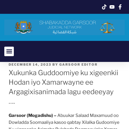
DECEMBER 14, 2023
BY
GARSOOR EDITOR
Xukunka Guddoomiye ku xigeenkii
Hodan iyo Xamarwayne ee
Argagixisanimada lagu eedeeyay
….
Garsoor (Mogadishu) –
Abuukar Salaad Maxamuud oo
Dowladda Soomaaliya kasoo qabtay Xilalka Gudoomiye